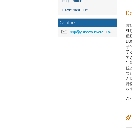
Registration
Participant List
De
Contact
電
S
ppp@yukawa.kyoto-u.ac.jp
種崩
D
子
子
で
1. 
値と
つ
2
特
を
こ