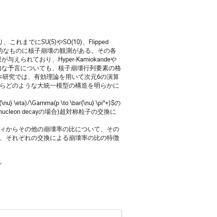
でにSU(5)やSO(10)、Flipped
代表的なものに核子崩壊の観測がある。その各
えられており、Hyper-Kamiokandeや
論的な予言についても、核子崩壊行列要素の格
け本研究では、有効理論を用いて次元6の演算
らどのような大統一模型の構造を明らかに
nu} \eta)/\Gamma(p \to \bar{\nu} \pi^+)$の
ucleon decayの場合)超対称粒子の交換に
ティからその他の崩壊率の比について、その
、それぞれの交換による崩壊率の比の特徴
。