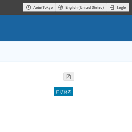
Asia/Tokyo
English (United States)
Login
口頭発表