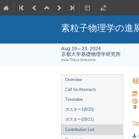
素粒子物理学の進展202
Aug 19 – 23, 2024
京都大学基礎物理学研究所
Asia/Tokyo timezone
Event
Overview
menu
Call for Abstracts
Timetable
ポスター1(8/20)
ポスター2(8/21)
Sp
Contribution List