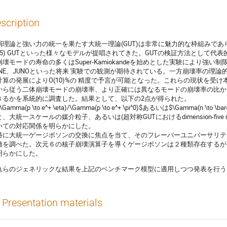
scription
弱理論と強い力の統一を果たす大統一理論(GUT)は非常に魅力的な枠組みであり、これま
U(5) GUTといった様々なモデルが提唱されてきた。GUTの検証方法として
壊モードの寿命の多くはSuper-Kamiokandeを始めとした実験により強い制限が与
UNE、JUNOといった将来 実験での観測が期待されている。一方崩壊率の理
計算の発展によりO(10)%の 精度で予言が可能となった。これらの現状を受
から従う二体崩壊モードの崩壊率、より正確には異なるモードの崩壊率の比か
きるかを系統的に調査した。結果として、以下の2点が得られた。
$\Gamma(p \to e^+ \eta)/\Gamma(p \to e^+ \pi^0)$あるいは$\Gamma(n \to \bar{\
、大統一スケールの媒介粒子、あるいは(超対称GUTにおけるdimension-five n
いての対応関係を明らかにした。
. 特に大統一ゲージボソンの交換に焦点を当て、そのフレーバーユニバーサリ
徴を調べた。次元６の核子崩壊演算子を導くゲージボソンは２種類存在するが
明らかにした。
れらのジェネリックな結果を上記のベンチマーク模型に適用しつつ発表を行う
Presentation materials