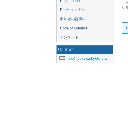
Registration
く
い
Participant List
参加者の皆様へ
T
Code of conduct
アンケート
Contact
ppp@yukawa.kyoto-u.ac.jp