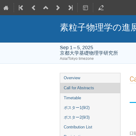
素粒子物理学の進展202
Sep 1 – 5, 2025
京都大学基礎物理学研究所
Asia/Tokyo timezone
Event
Ca
Overview
menu
Call for Abstracts
Timetable
ポスター1(9/2)
ポスター2(9/3)
Contribution List
口