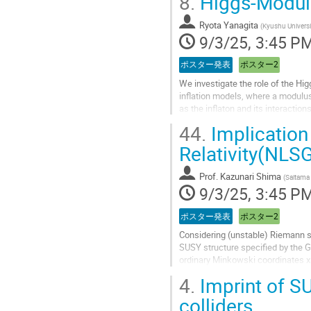
8.
Higgs-Modula
Go
to
Ryota Yanagita
(
Kyushu Universi
contribution
9/3/25, 3:45 P
page
ポスター発表
ポスター2
We investigate the role of the Hi
inflation models, where a modulus
as the inflaton and its interactio
general, the Higgs field can partic
44.
Implication
two-field inflationary system—ter
Relativity(NLS
Go
to
Prof.
Kazunari Shima
(
Saitama 
contribution
9/3/25, 3:45 P
page
ポスター発表
ポスター2
Considering (unstable) Riemann
SUSY structure specified by the 
ordinary Minkowski coordinates xa
bein ˜ eaµ which enables the ordi
4.
Imprint of SU
principle and obtain straightforwa
colliders
Go