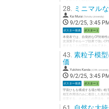
物質と原子核の散乱弾面積が移
28.
ミニマルなNe
域を示す。
Go
Kai Murai
(
Tohoku University
)
to
9/2/25, 3:45 P
contribution
page
ポスター発表
ポスター１
本発表では、自発的なCP対称性の
次演算子やループ効果で強いC
在することが課題とされてきた
とともに、再加熱温度が高い場
43.
素粒子模型
Go
価
to
contribution
Yukihiro Kanda
(
ICRR, University
page
9/2/25, 3:45 P
ポスター発表
ポスター１
宇宙ひもを構成する場が軽い粒
相互作用項のみに着目した先行
提案する。さらにこの手法を、標準模型
に適用し、先行研究で見落とされ
61.
自然な大統
の対消滅による粒子放出と比較