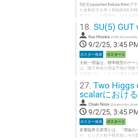
5次元squashed Kaluza
た余剰次元を伴う有効的4次元時空に
考えて、この時空中における試
近い将来の観測による余剰次元
18.
SU(5) GUT w
Go
to
Kou Hirooka
(
ICRR, the University
contribution
9/2/25, 3:45 P
page
ポスター発表
ポスター１
大統一理論は、標準模型のゲージ
は、陽子寿命の理論予測が実験
本研究では、これらの課題を解決
ェルミオンを高エネルギーで導
27.
Two Higgs d
で統一され、陽子崩壊も実験的
scalarに
Go
to
Chiaki Nose
(
Ochanomizu Univers
contribution
9/2/25, 3:45 P
page
ポスター発表
ポスター１
多重臨界点原理とは、「理論の
り、ヒッグス粒子発見前にその質量を