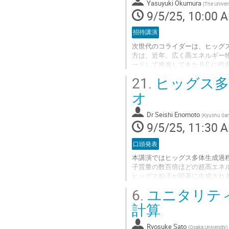
Yasuyuki Okumura
(
The Univer
9/5/25, 10:00 
招待講演
次世代のコライダーは、ヒッグ
方は、近年、広く高エネルギー
ードして推進してきた ILC 
21.
ヒッグス多
とくに近年は円形コライダーに関
る中で、欧州では FCC-ee を中心
オ
とりまとめられた。現在、「欧
他方、中国における CEPC 計画も.
Dr
Seishi Enomoto
(
Kyushu San
Go
9/5/25, 11:30 
to
contribution
口頭発表
page
本講演ではヒッグス多体生成過
子質量の数百倍ほどの超高エネルギーでの
ヒッグス粒子が顕著に生成され
タル暗黒物質模型を考える。Higgs
6.
ユニタリテ
100)$ GeVほどとされているの
する。生成されるヒッグスの多体度は ${\
計算
Go
Ryosuke Sato
(
Osaka University
)
to