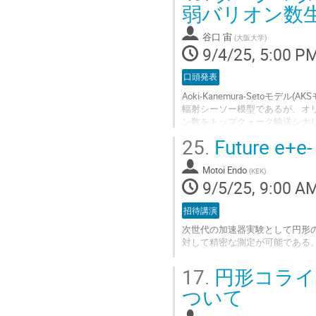
弱バリオン数
Go
to
谷口 宙
(
大阪大学
)
contribution
9/4/25, 5:00 P
page
口頭発表
Aoki-Kanemura-Set
輻射シーソー模型であるが、オ
ン数をトップクォーク輸送シナ
るベンチマークポイントを明ら
25.
Future e+e
Go
to
Motoi Endo
(
KEK
)
contribution
9/5/25, 9:00 A
page
招待講演
次世代の加速器実験として円形
対して精密な測定が可能である
Go
17.
円形コライ
to
contribution
ついて
page