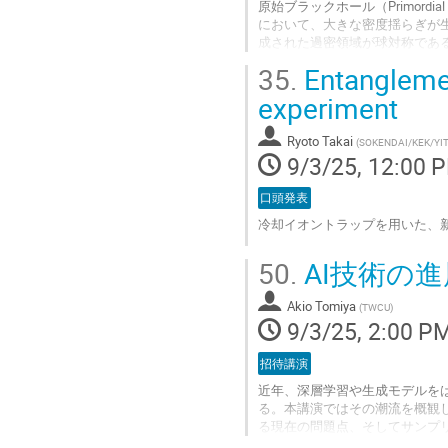
原始ブラックホール（Primordi
において、大きな密度揺らぎが
成された過密領域が球対称であ
解明な点が多い。本講演では、
35.
Entanglemen
される過密領域が球対称性を自
グス模型を構築し、そこから予言されるPBH
experiment
測されているマイクロレンズ現
Ryoto Takai
(
SOKENDAI/KEK/YI
Go
9/3/25, 12:00 
to
contribution
口頭発表
page
冷却イオントラップを用いた、
Go
50.
AI技術の
to
contribution
Akio Tomiya
page
(
TWCU
)
9/3/25, 2:00 P
招待講演
近年、深層学習や生成モデルをは
る。本講演ではその潮流を概観し
る現在の問題点、そしてサンプ
による新しいアンサンブル生成