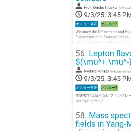
to
Prof.
Keisho Hidaka
(
Tokyo Gak
contribution
9/3/25, 3:45 P
page
ポスター発表
ポスター2
We study the CP-even neutral Higg
Supersymmetric Standard Model (M
identifying the h as the Higgs bo
b \bar s (s \bar b)$ at full...
56.
Lepton flav
Go
$(\mu^+ \mu^-
to
contribution
Ryotaro Minato
(
Yokohama Nation
page
9/3/25, 3:45 P
ポスター発表
ポスター2
本研究では新たなレプトンフレーバー非保
\mu^\pm e^\mp$...
Go
58.
Mass spect
to
contribution
fields in Yang-
page