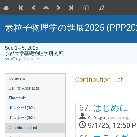
素粒子物理学の進展2025 (PPP202
Sep 1 – 5, 2025
京都大学基礎物理学研究所
Asia/Tokyo timezone
Event
Contribution List
Overview
menu
Call for Abstracts
Timetable
67.
はじめに
ポスター1(9/2)
Kei Yagyu
ポスター2(9/3)
(
Osaka University
)
9/1/25, 12:50 
Contribution List