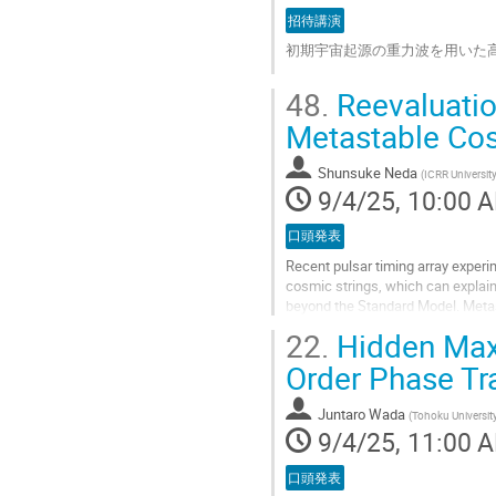
contribution
招待講演
page
初期宇宙起源の重力波を用いた
Go
48.
Reevaluatio
to
contribution
Metastable Co
page
Shunsuke Neda
(
ICRR Universit
9/4/25, 10:00 
口頭発表
Recent pulsar timing array experi
cosmic strings, which can explain 
beyond the Standard Model. Meta
strings connecting monopole–ant
22.
Hidden Maxw
Go
Order Phase Tr
to
contribution
Juntaro Wada
(
Tohoku Universit
page
9/4/25, 11:00 
口頭発表