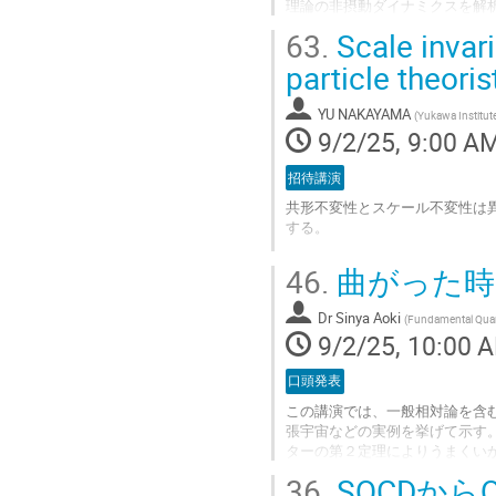
理論の非摂動ダイナミクスを解析
ついて議論する。
63.
Scale invar
Go
particle theoris
to
contribution
YU NAKAYAMA
(
Yukawa Institute
page
9/2/25, 9:00 A
招待講演
共形不変性とスケール不変性は
する。
Go
46.
曲がった時
to
contribution
Dr
Sinya Aoki
page
(
Fundamental Qua
9/2/25, 10:00 
口頭発表
この講演では、一般相対論を含
張宇宙などの実例を挙げて示す
ターの第２定理によりうまくい
とを示し、その物理的意味に関
36.
SQCDから