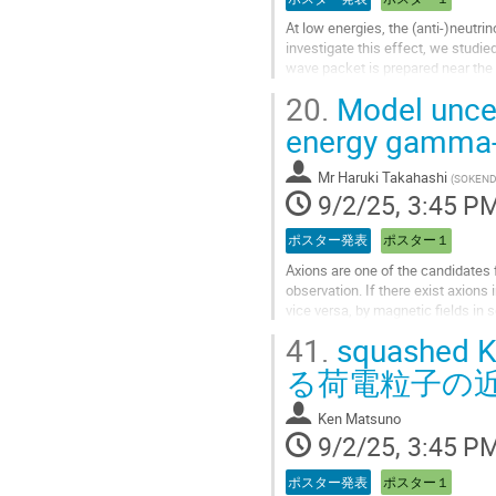
At low energies, the (anti-)neutri
investigate this effect, we studied
wave packet is prepared near the 
the state changes with...
20.
Model uncert
Go
energy gamma-
to
contribution
Mr
Haruki Takahashi
(
SOKEND
page
9/2/25, 3:45 P
ポスター発表
ポスター１
Axions are one of the candidates 
observation. If there exist axion
vice versa, by magnetic fields in
have been given by looking for its.
41.
squashe
Go
る荷電粒子の
to
contribution
Ken Matsuno
page
9/2/25, 3:45 P
ポスター発表
ポスター１