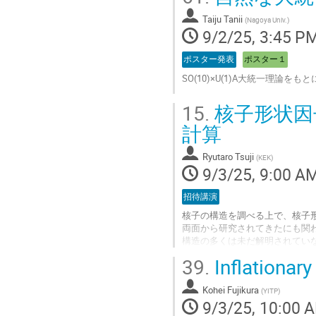
Go
Taiju Tanii
(
Nagoya Univ.
)
to
9/2/25, 3:45 P
contribution
page
ポスター発表
ポスター１
SO(10)×U(1)A大統一理
Go
15.
核子形状因
to
contribution
計算
page
Ryutaro Tsuji
(
KEK
)
9/3/25, 9:00 A
招待講演
核子の構造を調べる上で、核子
両面から研究されてきたにも関
構造の多くは未だ解明されてい
本講演では特に核子の軸性構造
39.
Inflationar
つの核子形状因子（軸性、誘導
果についてまとめる。さらに計算
Kohei Fujikura
（一般化されたゴールドバーガ
(
YITP
)
9/3/25, 10:00 
Go