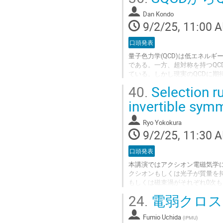
Go
to
Dan Kondo
contribution
9/2/25, 11:00 
page
口頭発表
量子色力学(QCD)は低エネル
である。一方、超対称を持つQC
ている。しかし現実のQCDに期
SQCDにアノマリー媒介機構(
40.
Selection ru
することが示唆されてきた。し
つながり得るのか、それとも相
invertible sym
我々は、この問題に対して、SQCD+
Ryo Yokokura
Go
9/2/25, 11:30 
to
contribution
口頭発表
page
本講演ではアクシオン電磁気学
クシオンもしくは光子が質量を
もしくは磁束渦がそれぞれ0次
極子やアクシオン渦への非可逆
24.
電弱クロス
対する選択則を議論する。特に
アクシオン・ドメインウォール
Fumio Uchida
する。
(
IPMU
)