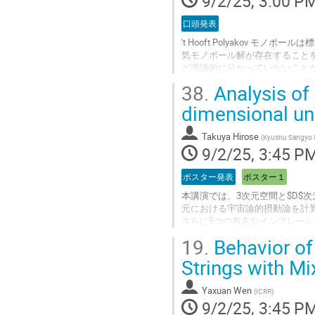
9/2/25, 3:00 P
page
口頭発表
't Hooft Polyakov 
気モノポール解が存在することを発
ど理論的に分かっていないことが多い
低エネルギー有効理論における C
38.
Analysis of 
Go
dimensional uni
to
contribution
Takuya Hirose
(
Kyushu Sangyo U
page
9/2/25, 3:45 P
ポスター発表
ポスター１
本講演では、3次元空間と$D$
元における宇宙論的摂動論を計
さらに5つの有名なインフレーショ
19.
Behavior of
Go
to
Strings with M
contribution
page
Yaxuan Wen
(
ICRR
)
9/2/25, 3:45 P