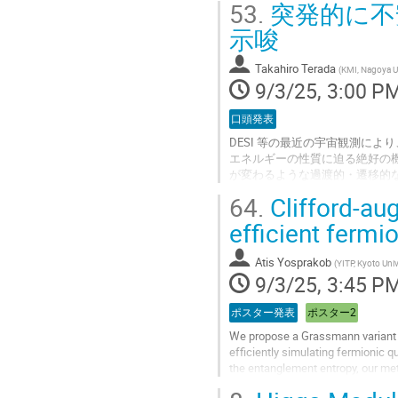
53.
突発的に不
本講演は J. Phys. Soc. Jpn. 94
示唆
Go
to
Takahiro Terada
(
KMI, Nagoya Un
contribution
9/3/25, 3:00 P
page
口頭発表
DESI 等の最近の宇宙観測により、
エネルギーの性質に迫る絶好の
が変わるような過渡的・遷移的
型を構築し、その観測的示唆を
64.
Clifford-au
状態方程式が急に変わります。
ため、数値格子計算によって状
efficient fermi
るので、将来の宇宙観測への示
Atis Yosprakob
(
YITP, Kyoto Univ
Go
9/3/25, 3:45 P
to
contribution
ポスター発表
ポスター2
page
We propose a Grassmann variant o
efficiently simulating fermionic 
the entanglement entropy, our me
Applied to various benchmark...