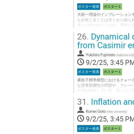
ポスター発表
ポスター１
大統一理論やインフレーション
もが生じることは古くから知ら
盛んに行われているが，実際に
$\mathrm{SU}(2) \times \mathr
26.
Dynamical d
形成される2種類のひもについ
まい等を解析する．
from Casimir e
Go
Yukihiro Fujimoto
(
National Inst
to
9/2/25, 3:45 P
contribution
page
ポスター発表
ポスター１
素粒子標準模型におけるクォー
な質量階層性の問題や，フレー
の謎が存在している．我々はこ
これらフレーバー構造の問題が
31.
Inflation a
重要な役割を果たす点状相互作
的な解決には至っていなかった
Komei Goto
される動的変数として取り扱っ
(
Keio University
)
9/2/25, 3:45 P
ギーの最小化から動的に解決で
Go
ポスター発表
ポスター１
to