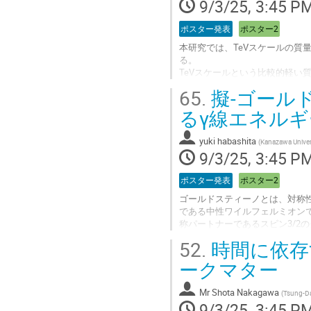
9/3/25, 3:45 P
to
contribution
ポスター発表
ポスター2
page
本研究では、TeVスケールの
る。
TeVスケールという比較的軽
る。
65.
擬-ゴール
一方で、これまでの実験的探索から、左巻きニュ
1\text{-}N)$~(N:右
るγ線エネル
タ崩壊により、電子型混合角 $\Th
yuki habashita
(
Kanazawa Univer
本発表では、レプトン数を2単位破る$\mu
9/3/25, 3:45 P
従来，混合角$\Theta_{\alpha...
Go
ポスター発表
ポスター2
to
ゴールドスティーノとは、対称
contribution
である中性ワイルフェルミオン
page
称パートナーであるスピン3/2
き、超対称性が自発的に破れる
52.
時間に依存
(SSM)を考え、2
つの超対称セクターが独立に破
ークマター
れ、ダークマターの候補として
めにγ線への崩壊を考え、その寿
Mr
Shota Nakagawa
(
Tsung-Da
要な崩壊モードは...
9/3/25, 3:45 P