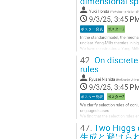
dimensional sp
Yuki Honda
(
Yokohama National U
9/3/25, 3:45 P
ポスター発表
ポスター2
In the standard model, the mecha
unclear. Yang-Mills theories in h
We have constructed a Yang-Mills
conventional models such as thos
42.
On discrete 
Go
rules
to
contribution
Ryusei Nishida
(
Hokkaido Univer
page
9/3/25, 3:45 P
ポスター発表
ポスター2
We clarify selection rules of con
ungauged cases.
We find that the selection rules e
outer automorphism of underlying
47.
Two Hig
Since the selection rules of conju
生成と避けら
Go