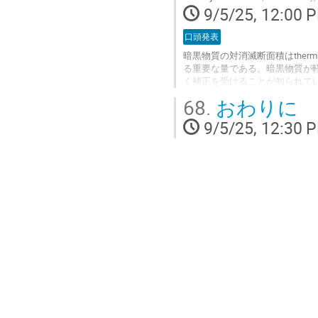
9/5/25, 12:00 
contribution
page
口頭発表
暗黒物質の対消滅断面積はtherma
る重要な量である。暗黒物質が
く補正を受けることが知られて
果を取り入れた対消滅断面積を
68.
おわりに
る。我々の計算方法は、任意の角運
も適用可能である。
9/5/25, 12:30 
Go
to
contribution
page