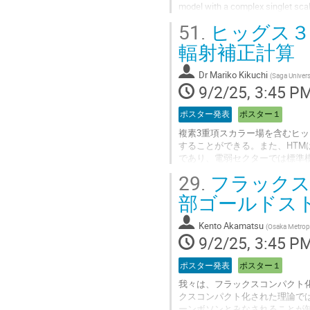
model with a complex
点原理を課した上で暗黒物質の
51.
ヒッグス３
する。
輻射補正計算
Go
to
Dr
Mariko Kikuchi
(
Saga Univers
contribution
9/2/25, 3:45 P
page
ポスター発表
ポスター１
複素3重項スカラー場を含むヒッ
することができる。また、HTM
であり、電弱セクターでは標準
し、125 GeVヒッグスボソ
29.
フラックス
果や特徴的な崩壊過程の振る舞
部ゴールドス
Go
to
Kento Akamatsu
(
Osaka Metropo
contribution
9/2/25, 3:45 P
page
ポスター発表
ポスター１
我々は、フラックスコンパクト化
クスコンパクト化された理論では
ーンボソンとみなされることが