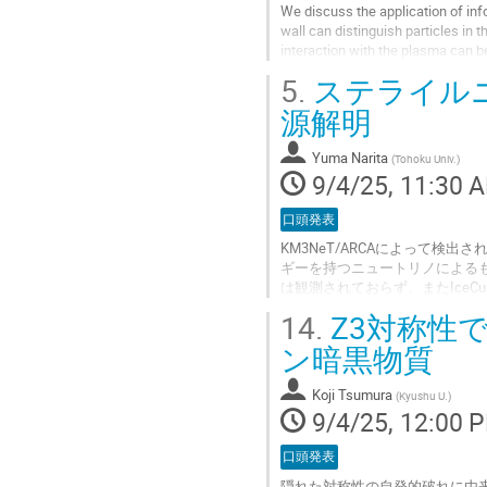
We discuss the application of in
wall can distinguish particles in
interaction with the plasma can 
on the outcomes. Therefore, the...
5.
ステライルニ
Go
源解明
to
contribution
Yuma Narita
(
Tohoku Univ.
)
page
9/4/25, 11:30 
口頭発表
KM3NeT/ARCAによって検出さ
ギーを持つニュートリノによる
は観測されておらず、またIce
基づく解釈には困難がある。本
14.
Z3対称性
オを紹介する。特に、右巻きニ
オンイベントとして観測される
ン暗黒物質
伴わず、他の観測装置では検出
を拡張する可能性を...
Koji Tsumura
(
Kyushu U.
)
9/4/25, 12:00 
Go
to
口頭発表
contribution
page
隠れた対称性の自発的破れに由来する擬南