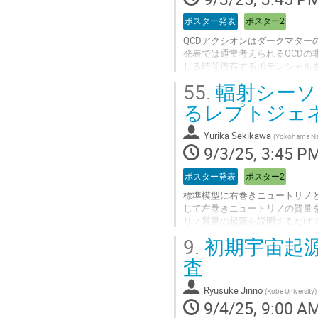
Go
ポスター発表
ポスター2
to
contribution
QCDアクシオンはダークマタ
page
発表では通常考えられるQCDの非
じる時間依存するポテンシャル
ドメインウォールの進化やミス
55.
輻射シーソ
ルでスカラー場が振動した後、
題を解くことができる。本発表
るレプトジェ
ォールが崩壊可能な条件とダー
Yurika Sekikawa
(
Yokohama Nat
Go
9/3/25, 3:45 P
to
contribution
ポスター発表
ポスター2
page
標準模型に右巻きニュートリノと
じて左巻きニュートリノの質量を生
リノ質量の起源を説明するだけ
であることが知られている。本
9.
初期宇宙起
スカラー二重項が右巻きニュー
した。本シナリオにおいて生成
査
ュートリノおよびスカラー二重
Ryusuke Jinno
(
Kobe University
)
Go
9/4/25, 9:00 A
to