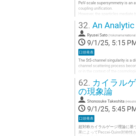
PeV-scale supersymmetry is an att
coupling unification.
However, the sparticles mediate b
lifetime below the Super-Kamioka
32.
An Analytic 
We point out that flavor symmetry, 
Ryusei Sato
(
Yokohama National 
Go
9/1/25, 5:15 P
to
contribution
口頭発表
page
The $t$-channel singularity is a d
channel scattering process become
or in the context of the cosmologi
we propose a new...
62.
カイラルゲ
Go
の現象論
to
contribution
Shonosuke Takeshita
(
Hiroshi
page
9/1/25, 5:45 P
口頭発表
超対称カイラルゲージ理論に基
果によってPeccei-Quin