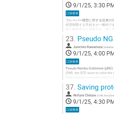
page
9/1/25, 3:30 P
口頭発表
フレーバー模型に対する従来の
程度制限する手続きが一般的で
能な解析手法を提案する。特に具体
行列・Jarlskog不変量を
23.
Pseudo NG 
ータを生成することにより、解
発的なCP対称性の破れを見出
Junichiro Kawamura
で、フレーバー模型の予言が俯瞰的に
(
Waseda U
9/1/25, 4:00 P
Go
to
口頭発表
contribution
Pseudo Nambu-Goldstone (pNG) bos
page
(DM), the QCD axion to solve the s
finite modular symmetry, which ma
accidental global U(1) symmetry ar
37.
Saving prot
Go
to
Akifumi Chitose
(
ICRR, the Unive
contribution
9/1/25, 4:30 P
page
口頭発表