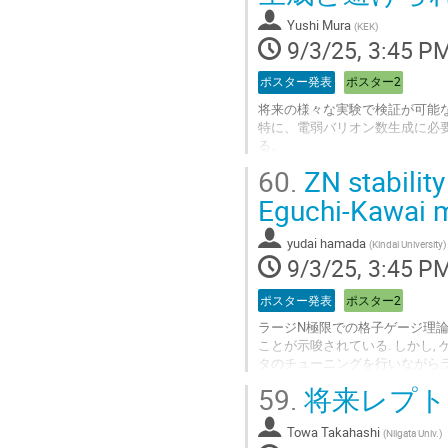
to
Yushi Mura
(
KEK
)
contribution
9/3/25, 3:45 P
page
ポスター発表
ポスター2
将来の様々な実験で検証が可能
特に、電弱バリオン数生成に必
る。
本講演では、two Higgs do
60.
ZN stability
て最小なセットアップで予言さ
Eguchi-Kawai m
Go
to
yudai hamada
(
Kindai University
)
contribution
9/3/25, 3:45 P
page
ポスター発表
ポスター2
ラージN極限での格子ゲージ理論は, 
ことが示唆されている. しかし
タのチューニングを行いながらラ
化された模型を提案し, その模
59.
将来レプト
コンパクト時空上のSU(N)ゲ
で示す．
Towa Takahashi
(
Niigata Univ.
)
Go