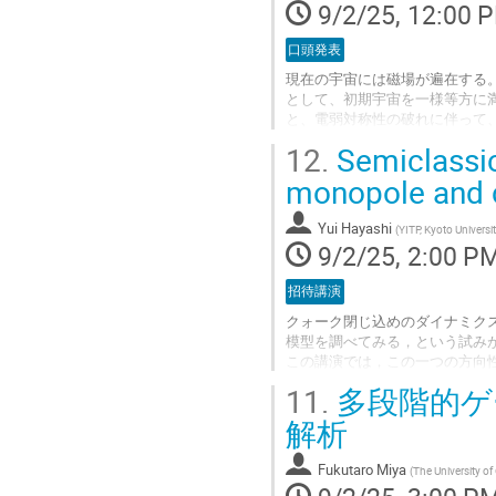
9/2/25, 12:00 
Go
to
口頭発表
contribution
現在の宇宙には磁場が遍在する
page
として、初期宇宙を一様等方に
と、電弱対称性の破れに伴って、高温極限では
の磁場に移り変わることになる
12.
Semiclassic
れを理論の対称性にもとづいて
初期磁場によるバリオン数生成
monopole and c
れるものと考えられてきた初期
Yui Hayashi
(
YITP, Kyoto Universi
Go
9/2/25, 2:00 P
to
contribution
招待講演
page
クォーク閉じ込めのダイナミク
模型を調べてみる，という試み
この講演では，この一つの方向性とし
弱結合理論に変形し，半古典的に閉じ
11.
多段階的ゲ
S^1$におけるmonopole dilute g
閉じ込めについて見ていく．そ
解析
Go
Fukutaro Miya
(
The University of
to
contribution