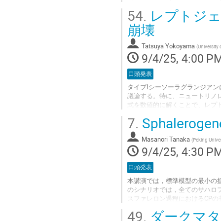
searches and structure...
54.
レプトジェ
Go
崩壊
to
contribution
Tatsuya Yokoyama
(
University
page
9/4/25, 4:00 P
口頭発表
タイプIシーソーラグランジア
議論する。特に、ニュートリノ
式を数値的に解くことで、レプ
トリノ質量とニュートリノレス
7.
Sphalerogen
て示す。さらに、その等高線の
示する。
Masanori Tanaka
(
Peking Univer
Go
9/4/25, 4:30 P
to
contribution
口頭発表
page
本講演では，標準模型の最小の
のシナリオでは，全てのサハロ
スファレロン過程におけるCPの
る．そして，近い将来の電子の
49.
ダークマタ
の内容は以下の論文に基づく[https://arx