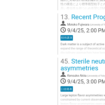
性の構造により標準模型粒子との
高い整合性を持つため有望なDM候
もとづいていた。（もしくは長寿
13.
Recent Prog
DMは半対消滅過程を特徴とするた
Go
Motoko Fujiwara
(
University of
to
9/4/25, 2:00 P
contribution
page
招待講演
Dark matter is a subject of active
expand the range of theoretical s
disciplinary approaches have been
fields to propose novel search...
45.
Sterile neut
Go
asymmetries
to
contribution
Kensuke Akita
(
University of To
page
9/4/25, 3:00 P
口頭発表
Large lepton flavor asymmetries w
constrained by current observatio
lepton flavor asymmetries open up