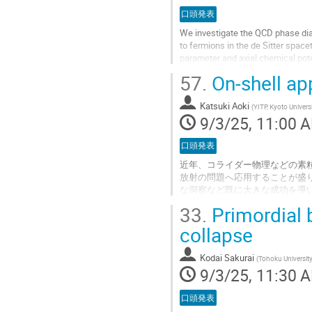
to
口頭発表
contribution
We investigate the QCD phase diagr
page
to fermions in the de Sitter spaceti
parameter and axial chemical pote
framework of the...
57.
On-shell ap
Go
to
Katsuki Aoki
(
YITP, Kyoto Univers
contribution
9/3/25, 11:00 
page
口頭発表
近年、コライダー物理などの素
放射の問題へ応用することが盛
な洞察など既に大きな成功を導
幅によって記述・計算する新た
33.
Primordial 
体を粒子の融合過程と見ること
いなかった、合体後ブラックホ
collapse
質量比が大きい極限において、
Kodai Sakurai
(
Tohoku Universit
Go
9/3/25, 11:30 
to
contribution
口頭発表
page