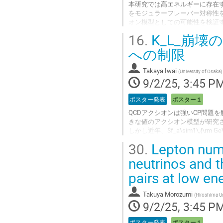
本研究では高エネルギーに存在するVect
contribution
をモジュラーフレーバー対称性
page
オン模型としての可能性を検証
16.
K_L_崩
Go
to
への制限
contribution
page
Takaya Iwai
(
University of Osaka
)
9/2/25, 3:45 P
ポスター発表
ポスター１
QCDアクシオンは強いCP問題を解
きな値のアクシオン模型が研究
しかし近年、$f_a\sim1\,{
我々の研究ではこのアクシオン模型に対して
30.
Lepton numb
調べることで厳しい制限をつけ
neutrinos and t
Go
pairs at low en
to
contribution
page
Takuya Morozumi
(
Hiroshima Un
9/2/25, 3:45 P
ポスター発表
ポスター１