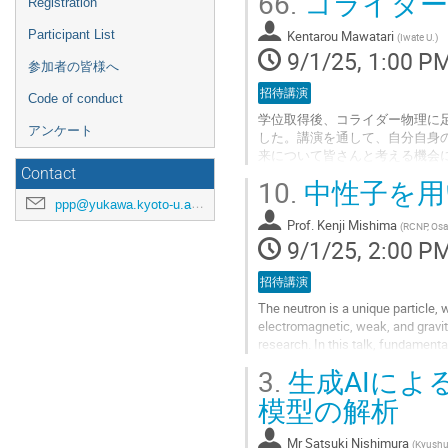
66.
コライダー
Registration
Kentarou Mawatari
Participant List
(
Iwate U.
)
9/1/25, 1:00 P
参加者の皆様へ
招待講演
Code of conduct
学位取得後、コライダー物理に足
アンケート
した。講演を通して、自分自身
来について皆さんと考える機会
Contact
10.
中性子を用
Go
to
ppp@yukawa.kyoto-u.ac.jp
contribution
Prof.
Kenji Mishima
(
RCNP, Osak
page
9/1/25, 2:00 P
招待講演
The neutron is a unique particle, 
electromagnetic, weak, and gravit
research. In this talk, fundament
3.
生成AIによる
The neutron lifetime is an importa
模型の解析
Go
to
contribution
Mr
Satsuki Nishimura
(
Kyushu 